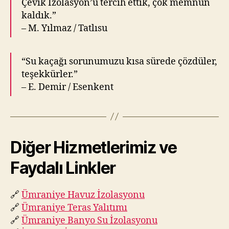
Çevik İzolasyon’u tercih ettik, çok memnun
kaldık.”
– M. Yılmaz / Tatlısu
“Su kaçağı sorunumuzu kısa sürede çözdüler,
teşekkürler.”
– E. Demir / Esenkent
Diğer Hizmetlerimiz ve
Faydalı Linkler
🔗
Ümraniye Havuz İzolasyonu
🔗
Ümraniye Teras Yalıtımı
🔗
Ümraniye Banyo Su İzolasyonu