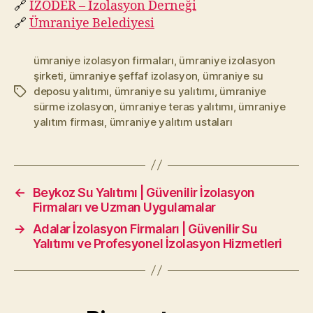
🔗
İZODER – İzolasyon Derneği
🔗
Ümraniye Belediyesi
ümraniye izolasyon firmaları
,
ümraniye izolasyon
şirketi
,
ümraniye şeffaf izolasyon
,
ümraniye su
deposu yalıtımı
,
ümraniye su yalıtımı
,
ümraniye
Etiketler
sürme izolasyon
,
ümraniye teras yalıtımı
,
ümraniye
yalıtım firması
,
ümraniye yalıtım ustaları
←
Beykoz Su Yalıtımı | Güvenilir İzolasyon
Firmaları ve Uzman Uygulamalar
→
Adalar İzolasyon Firmaları | Güvenilir Su
Yalıtımı ve Profesyonel İzolasyon Hizmetleri