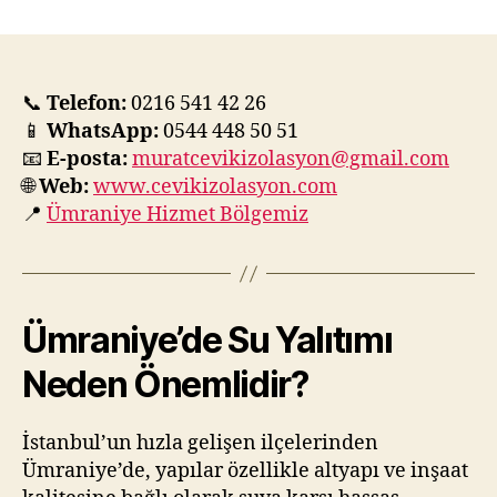
Su
Yalıtımı
|
Profesyonel
İzolasyon
📞
Telefon:
0216 541 42 26
Firmaları
📱
WhatsApp:
0544 448 50 51
ve
📧
E-posta:
muratcevikizolasyon@gmail.com
Uzman
🌐
Web:
www.cevikizolasyon.com
Uygulamalar
📍
Ümraniye Hizmet Bölgemiz
Ümraniye’de Su Yalıtımı
Neden Önemlidir?
İstanbul’un hızla gelişen ilçelerinden
Ümraniye’de, yapılar özellikle altyapı ve inşaat