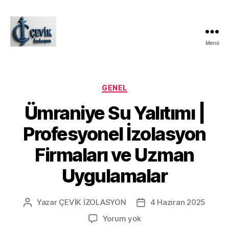
Menü
ÇEVİK
İZOLASYON
Kategoriler
GENEL
Ümraniye Su Yalıtımı |
Profesyonel İzolasyon
Firmaları ve Uzman
Uygulamalar
Yazar
ÇEVİK İZOLASYON
4 Haziran 2025
Yazının
Yazı
yazarı
tarihi
Ümraniye
Yorum yok