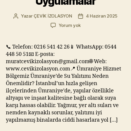
Uygulamalar
Yazar
ÇEVİK İZOLASYON
4 Haziran 2025
Yazının
Yazı
yazarı
tarihi
Ümraniye
Yorum yok
Su
Yalıtımı
|
📞 Telefon: 0216 541 42 26📱 WhatsApp: 0544
Profesyonel
448 50 51📧 E-posta:
İzolasyon
muratcevikizolasyon@gmail.com🌐 Web:
Firmaları
www.cevikizolasyon.com📍 Ümraniye Hizmet
ve
Bölgemiz Ümraniye’de Su Yalıtımı Neden
Uzman
Önemlidir? İstanbul’un hızla gelişen
Uygulamalar
ilçelerinden Ümraniye’de, yapılar özellikle
altyapı ve inşaat kalitesine bağlı olarak suya
karşı hassas olabilir. Yağmur, yer altı suları ve
nemden kaynaklı sorunlar, yalıtımı iyi
yapılmamış binalarda ciddi hasarlara yol […]