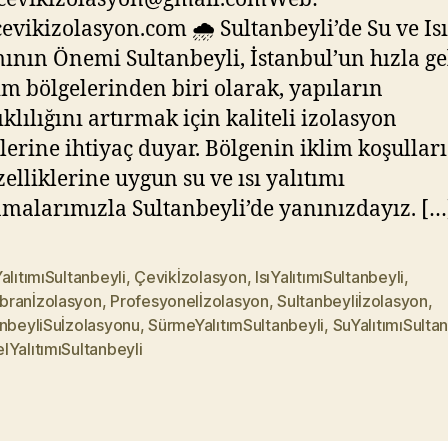
vikizolasyon.com 🌧️ Sultanbeyli’de Su ve Isı
mının Önemi Sultanbeyli, İstanbul’un hızla ge
im bölgelerinden biri olarak, yapıların
klılığını artırmak için kaliteli izolasyon
erine ihtiyaç duyar. Bölgenin iklim koşulları
zelliklerine uygun su ve ısı yalıtımı
malarımızla Sultanbeyli’de yanınızdayız. […
alıtımıSultanbeyli
,
Çevikİzolasyon
,
IsıYalıtımıSultanbeyli
,
ranİzolasyon
,
Profesyonelİzolasyon
,
Sultanbeyliİzolasyon
,
anbeyliSuİzolasyonu
,
SürmeYalıtımSultanbeyli
,
SuYalıtımıSultan
YalıtımıSultanbeyli