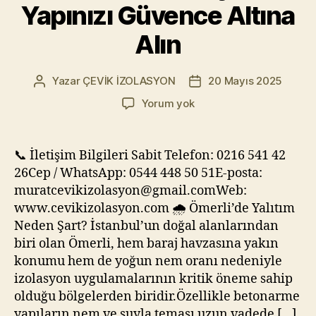
Yapınızı Güvence Altına
Alın
Yazar
ÇEVİK İZOLASYON
20 Mayıs 2025
Yazının
Yazı
yazarı
tarihi
🧱
Yorum yok
Ömerli
İzolasyon
–
📞 İletişim Bilgileri Sabit Telefon: 0216 541 42
Yapınızı
26Cep / WhatsApp: 0544 448 50 51E-posta:
Güvence
muratcevikizolasyon@gmail.comWeb:
Altına
www.cevikizolasyon.com 🌧️ Ömerli’de Yalıtım
Alın
Neden Şart? İstanbul’un doğal alanlarından
biri olan Ömerli, hem baraj havzasına yakın
konumu hem de yoğun nem oranı nedeniyle
izolasyon uygulamalarının kritik öneme sahip
olduğu bölgelerden biridir.Özellikle betonarme
yapıların nem ve suyla teması uzun vadede […]