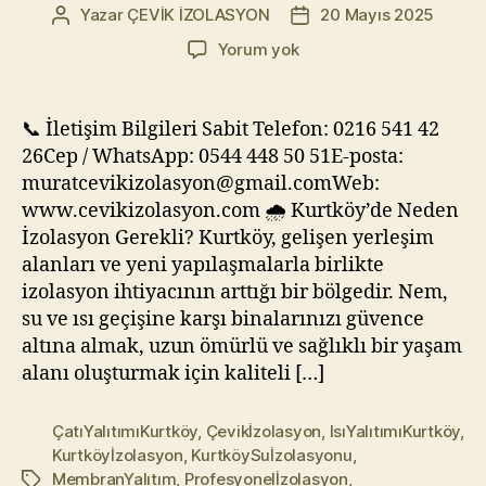
Yazar
ÇEVİK İZOLASYON
20 Mayıs 2025
Yazının
Yazı
yazarı
tarihi
🏠
Yorum yok
Kurtköy
İzolasyon
–
📞 İletişim Bilgileri Sabit Telefon: 0216 541 42
Profesyonel
26Cep / WhatsApp: 0544 448 50 51E-posta:
Su
muratcevikizolasyon@gmail.comWeb:
ve
www.cevikizolasyon.com 🌧️ Kurtköy’de Neden
Isı
İzolasyon Gerekli? Kurtköy, gelişen yerleşim
Yalıtım
alanları ve yeni yapılaşmalarla birlikte
Hizmeti
izolasyon ihtiyacının arttığı bir bölgedir. Nem,
su ve ısı geçişine karşı binalarınızı güvence
altına almak, uzun ömürlü ve sağlıklı bir yaşam
alanı oluşturmak için kaliteli […]
ÇatıYalıtımıKurtköy
,
Çevikİzolasyon
,
IsıYalıtımıKurtköy
,
Kurtköyİzolasyon
,
KurtköySuİzolasyonu
,
MembranYalıtım
,
Profesyonelİzolasyon
,
Etiketler