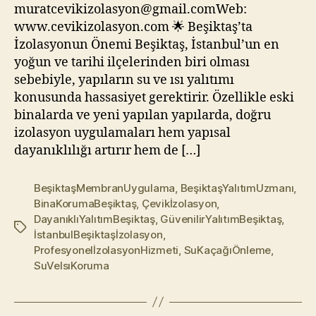
muratcevikizolasyon@gmail.comWeb:
Güvenilir
www.cevikizolasyon.com 🌟 Beşiktaş’ta
Yalıtım
İzolasyonun Önemi Beşiktaş, İstanbul’un en
Hizmeti
yoğun ve tarihi ilçelerinden biri olması
sebebiyle, yapıların su ve ısı yalıtımı
konusunda hassasiyet gerektirir. Özellikle eski
binalarda ve yeni yapılan yapılarda, doğru
izolasyon uygulamaları hem yapısal
dayanıklılığı artırır hem de […]
BeşiktaşMembranUygulama
,
BeşiktaşYalıtımUzmanı
,
BinaKorumaBeşiktaş
,
Çevikİzolasyon
,
DayanıklıYalıtımBeşiktaş
,
GüvenilirYalıtımBeşiktaş
,
Etiketler
İstanbulBeşiktaşİzolasyon
,
ProfesyonelİzolasyonHizmeti
,
SuKaçağıÖnleme
,
SuVeIsıKoruma