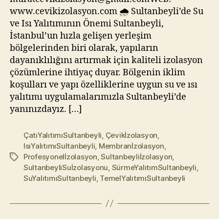
www.cevikizolasyon.com 🌧️ Sultanbeyli’de Su
ve Isı Yalıtımının Önemi Sultanbeyli,
İstanbul’un hızla gelişen yerleşim
bölgelerinden biri olarak, yapıların
dayanıklılığını artırmak için kaliteli izolasyon
çözümlerine ihtiyaç duyar. Bölgenin iklim
koşulları ve yapı özelliklerine uygun su ve ısı
yalıtımı uygulamalarımızla Sultanbeyli’de
yanınızdayız. […]
ÇatıYalıtımıSultanbeyli
,
Çevikİzolasyon
,
IsıYalıtımıSultanbeyli
,
Membranİzolasyon
,
Profesyonelİzolasyon
,
Sultanbeyliİzolasyon
,
Etiketler
SultanbeyliSuİzolasyonu
,
SürmeYalıtımSultanbeyli
,
SuYalıtımıSultanbeyli
,
TemelYalıtımıSultanbeyli