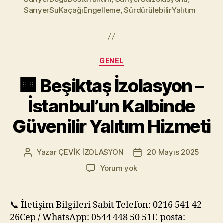
SarıyerSuKaçağıEngelleme
,
SürdürülebilirYalıtım
Kategoriler
GENEL
🏢 Beşiktaş İzolasyon –
İstanbul’un Kalbinde
Güvenilir Yalıtım Hizmeti
Yazar
ÇEVİK İZOLASYON
20 Mayıs 2025
Yazının
Yazı
yazarı
tarihi
🏢
Yorum yok
Beşiktaş
İzolasyon
–
📞 İletişim Bilgileri Sabit Telefon: 0216 541 42
İstanbul’un
26Cep / WhatsApp: 0544 448 50 51E-posta:
Kalbinde