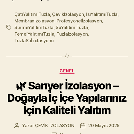
ÇatıYalıtımıTuzla
,
Çevikİzolasyon
,
IsıYalıtımıTuzla
,
Membranİzolasyon
,
Profesyonelİzolasyon
,
SürmeYalıtımTuzla
,
SuYalıtımıTuzla
,
Etiketler
TemelYalıtımıTuzla
,
Tuzlaİzolasyon
,
TuzlaSuİzolasyonu
Kategoriler
GENEL
🌿 Sarıyer İzolasyon –
Doğayla İç İçe Yapılarınız
İçin Kaliteli Yalıtım
Yazar
ÇEVİK İZOLASYON
20 Mayıs 2025
Yazının
Yazı
yazarı
tarihi