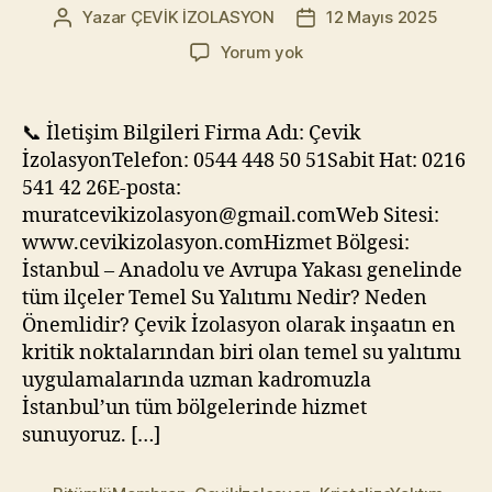
Yazar
ÇEVİK İZOLASYON
12 Mayıs 2025
Yazının
Yazı
yazarı
tarihi
Temel
Yorum yok
Su
Yalıtımı
|
📞 İletişim Bilgileri Firma Adı: Çevik
Profesyonel
İzolasyonTelefon: 0544 448 50 51Sabit Hat: 0216
Temel
541 42 26E-posta:
İzolasyonu
muratcevikizolasyon@gmail.comWeb Sitesi:
Hizmeti
www.cevikizolasyon.comHizmet Bölgesi:
–
İstanbul – Anadolu ve Avrupa Yakası genelinde
Çevik
İzolasyon
tüm ilçeler Temel Su Yalıtımı Nedir? Neden
Önemlidir? Çevik İzolasyon olarak inşaatın en
kritik noktalarından biri olan temel su yalıtımı
uygulamalarında uzman kadromuzla
İstanbul’un tüm bölgelerinde hizmet
sunuyoruz. […]