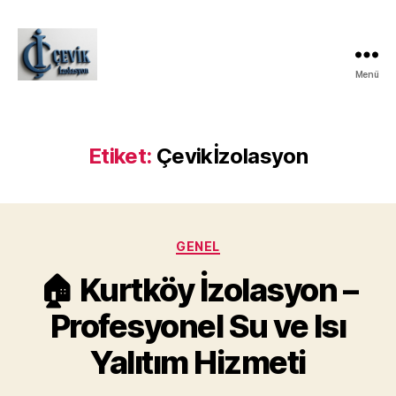
Menü
ÇEVİK
İZOLASYON
Etiket:
Çevikİzolasyon
Kategoriler
GENEL
🏠 Kurtköy İzolasyon –
Profesyonel Su ve Isı
Yalıtım Hizmeti