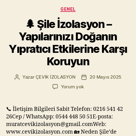
Kategoriler
GENEL
🌲 Şile İzolasyon –
Yapılarınızı Doğanın
Yıpratıcı Etkilerine Karşı
Koruyun
Yazar
ÇEVİK İZOLASYON
20 Mayıs 2025
Yazının
Yazı
yazarı
tarihi
🌲
Yorum yok
Şile
İzolasyon
–
📞 İletişim Bilgileri Sabit Telefon: 0216 541 42
Yapılarınızı
26Cep / WhatsApp: 0544 448 50 51E-posta:
Doğanın
muratcevikizolasyon@gmail.comWeb:
Yıpratıcı
www.cevikizolasyon.com 🏡 Neden Şile’de
Etkilerine