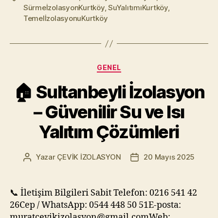
SürmeİzolasyonKurtköy
,
SuYalıtımıKurtköy
,
TemelİzolasyonuKurtköy
Kategoriler
GENEL
🏠 Sultanbeyli İzolasyon
– Güvenilir Su ve Isı
Yalıtım Çözümleri
Yazar
ÇEVİK İZOLASYON
20 Mayıs 2025
Yazının
Yazı
yazarı
tarihi
📞 İletişim Bilgileri Sabit Telefon: 0216 541 42
26Cep / WhatsApp: 0544 448 50 51E-posta:
muratcevikizolasyon@gmail.comWeb: