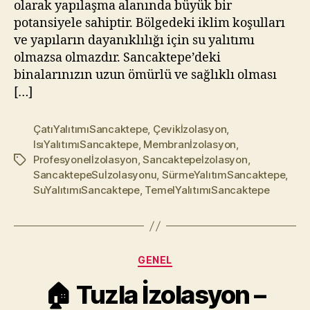
olarak yapılaşma alanında büyük bir
potansiyele sahiptir. Bölgedeki iklim koşulları
ve yapıların dayanıklılığı için su yalıtımı
olmazsa olmazdır. Sancaktepe’deki
binalarınızın uzun ömürlü ve sağlıklı olması
[…]
ÇatıYalıtımıSancaktepe
,
Çevikİzolasyon
,
IsıYalıtımıSancaktepe
,
Membranİzolasyon
,
Profesyonelİzolasyon
,
Sancaktepeİzolasyon
,
Etiketler
SancaktepeSuİzolasyonu
,
SürmeYalıtımSancaktepe
,
SuYalıtımıSancaktepe
,
TemelYalıtımıSancaktepe
Kategoriler
GENEL
🏠 Tuzla İzolasyon –