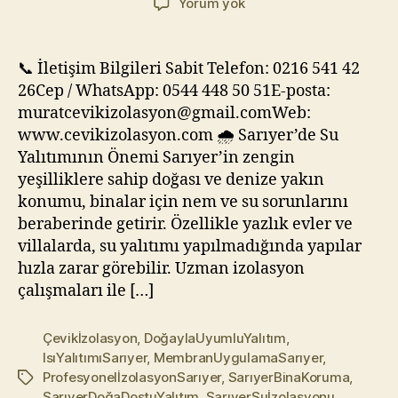
🌿
Yorum yok
Sarıyer
İzolasyon
–
📞 İletişim Bilgileri Sabit Telefon: 0216 541 42
Doğayla
26Cep / WhatsApp: 0544 448 50 51E-posta:
İç
muratcevikizolasyon@gmail.comWeb:
İçe
www.cevikizolasyon.com 🌧️ Sarıyer’de Su
Yapılarınız
Yalıtımının Önemi Sarıyer’in zengin
İçin
yeşilliklere sahip doğası ve denize yakın
Kaliteli
Yalıtım
konumu, binalar için nem ve su sorunlarını
beraberinde getirir. Özellikle yazlık evler ve
villalarda, su yalıtımı yapılmadığında yapılar
hızla zarar görebilir. Uzman izolasyon
çalışmaları ile […]
Çevikİzolasyon
,
DoğaylaUyumluYalıtım
,
IsıYalıtımıSarıyer
,
MembranUygulamaSarıyer
,
ProfesyonelİzolasyonSarıyer
,
SarıyerBinaKoruma
,
Etiketler
SarıyerDoğaDostuYalıtım
,
SarıyerSuİzolasyonu
,