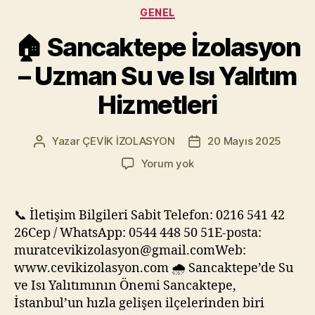
Kategoriler
GENEL
🏠 Sancaktepe İzolasyon
– Uzman Su ve Isı Yalıtım
Hizmetleri
Yazar
ÇEVİK İZOLASYON
20 Mayıs 2025
Yazının
Yazı
yazarı
tarihi
🏠
Yorum yok
Sancaktepe
İzolasyon
–
📞 İletişim Bilgileri Sabit Telefon: 0216 541 42
Uzman
26Cep / WhatsApp: 0544 448 50 51E-posta:
Su
muratcevikizolasyon@gmail.comWeb:
ve
www.cevikizolasyon.com 🌧️ Sancaktepe’de Su
Isı
ve Isı Yalıtımının Önemi Sancaktepe,
Yalıtım
İstanbul’un hızla gelişen ilçelerinden biri
Hizmetleri