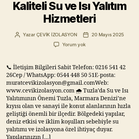
Kaliteli Su ve Isı Yalıtım
Hizmetleri
Yazar
ÇEVİK İZOLASYON
20 Mayıs 2025
Yazının
Yazı
yazarı
tarihi
🏠
Yorum yok
Tuzla
İzolasyon
–
📞 İletişim Bilgileri Sabit Telefon: 0216 541 42
Kaliteli
26Cep / WhatsApp: 0544 448 50 51E-posta:
Su
muratcevikizolasyon@gmail.comWeb:
ve
www.cevikizolasyon.com 🌧️ Tuzla’da Su ve Isı
Isı
Yalıtımının Önemi Tuzla, Marmara Denizi’ne
Yalıtım
kıyısı olan ve sanayi ile konut alanlarının hızla
Hizmetleri
geliştiği önemli bir ilçedir. Bölgedeki yapılar,
deniz etkisi ve iklim koşulları sebebiyle su
yalıtımı ve izolasyona özel ihtiyaç duyar.
Yapılarınızın […]