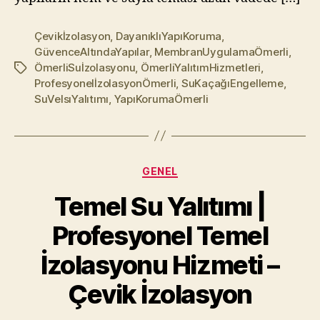
Çevikİzolasyon
,
DayanıklıYapıKoruma
,
GüvenceAltındaYapılar
,
MembranUygulamaÖmerli
,
ÖmerliSuİzolasyonu
,
ÖmerliYalıtımHizmetleri
,
Etiketler
ProfesyonelİzolasyonÖmerli
,
SuKaçağıEngelleme
,
SuVeIsıYalıtımı
,
YapıKorumaÖmerli
Kategoriler
GENEL
Temel Su Yalıtımı |
Profesyonel Temel
İzolasyonu Hizmeti –
Çevik İzolasyon