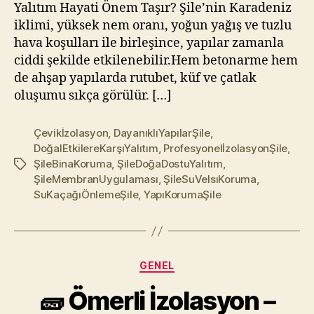
Yalıtım Hayati Önem Taşır? Şile’nin Karadeniz
Karşı
iklimi, yüksek nem oranı, yoğun yağış ve tuzlu
Koruyun
hava koşulları ile birleşince, yapılar zamanla
ciddi şekilde etkilenebilir.Hem betonarme hem
de ahşap yapılarda rutubet, küf ve çatlak
oluşumu sıkça görülür. […]
Çevikİzolasyon
,
DayanıklıYapılarŞile
,
DoğalEtkilereKarşıYalıtım
,
ProfesyonelİzolasyonŞile
,
ŞileBinaKoruma
,
ŞileDoğaDostuYalıtım
,
Etiketler
ŞileMembranUygulaması
,
ŞileSuVeIsıKoruma
,
SuKaçağıÖnlemeŞile
,
YapıKorumaŞile
Kategoriler
GENEL
🧱 Ömerli İzolasyon –