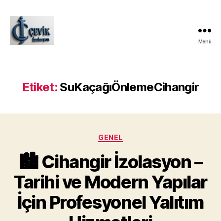
Menü
ÇEVİK
İZOLASYON
Etiket:
SuKaçağıÖnlemeCihangir
Kategoriler
GENEL
🏙️ Cihangir İzolasyon –
Tarihi ve Modern Yapılar
İçin Profesyonel Yalıtım