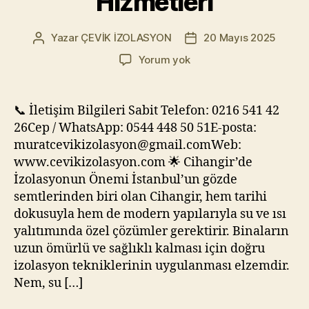
Hizmetleri
Yazar
ÇEVİK İZOLASYON
20 Mayıs 2025
Yazının
Yazı
yazarı
tarihi
🏙️
Yorum yok
Cihangir
İzolasyon
–
📞 İletişim Bilgileri Sabit Telefon: 0216 541 42
Tarihi
26Cep / WhatsApp: 0544 448 50 51E-posta:
ve
muratcevikizolasyon@gmail.comWeb:
Modern
www.cevikizolasyon.com 🌟 Cihangir’de
Yapılar
İzolasyonun Önemi İstanbul’un gözde
İçin
semtlerinden biri olan Cihangir, hem tarihi
Profesyonel
Yalıtım
dokusuyla hem de modern yapılarıyla su ve ısı
Hizmetleri
yalıtımında özel çözümler gerektirir. Binaların
uzun ömürlü ve sağlıklı kalması için doğru
izolasyon tekniklerinin uygulanması elzemdir.
Nem, su […]