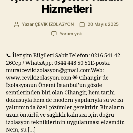
Hizmetleri
Yazar
ÇEVİK İZOLASYON
20 Mayıs 2025
Yazının
Yazı
yazarı
tarihi
🏙️
Yorum yok
Cihangir
İzolasyon
–
📞 İletişim Bilgileri Sabit Telefon: 0216 541 42
Tarihi
26Cep / WhatsApp: 0544 448 50 51E-posta:
ve
muratcevikizolasyon@gmail.comWeb:
Modern
www.cevikizolasyon.com 🌟 Cihangir’de
Yapılar
İzolasyonun Önemi İstanbul’un gözde
İçin
semtlerinden biri olan Cihangir, hem tarihi
Profesyonel
Yalıtım
dokusuyla hem de modern yapılarıyla su ve ısı
Hizmetleri
yalıtımında özel çözümler gerektirir. Binaların
uzun ömürlü ve sağlıklı kalması için doğru
izolasyon tekniklerinin uygulanması elzemdir.
Nem, su […]