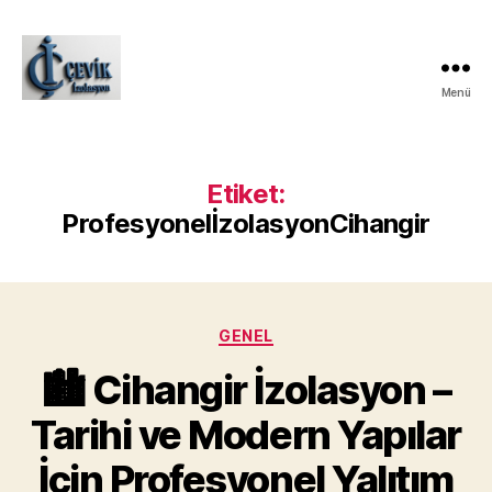
Menü
ÇEVİK
İZOLASYON
Etiket:
ProfesyonelİzolasyonCihangir
Kategoriler
GENEL
🏙️ Cihangir İzolasyon –
Tarihi ve Modern Yapılar
İçin Profesyonel Yalıtım