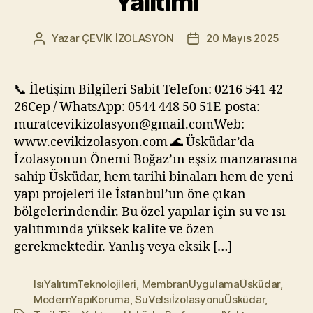
Yalıtımı
Yazar
ÇEVİK İZOLASYON
20 Mayıs 2025
Yazının
Yazı
yazarı
tarihi
📞 İletişim Bilgileri Sabit Telefon: 0216 541 42
26Cep / WhatsApp: 0544 448 50 51E-posta:
muratcevikizolasyon@gmail.comWeb:
www.cevikizolasyon.com 🌊 Üsküdar’da
İzolasyonun Önemi Boğaz’ın eşsiz manzarasına
sahip Üsküdar, hem tarihi binaları hem de yeni
yapı projeleri ile İstanbul’un öne çıkan
bölgelerindendir. Bu özel yapılar için su ve ısı
yalıtımında yüksek kalite ve özen
gerekmektedir. Yanlış veya eksik […]
IsıYalıtımTeknolojileri
,
MembranUygulamaÜsküdar
,
ModernYapıKoruma
,
SuVeIsıİzolasyonuÜsküdar
,