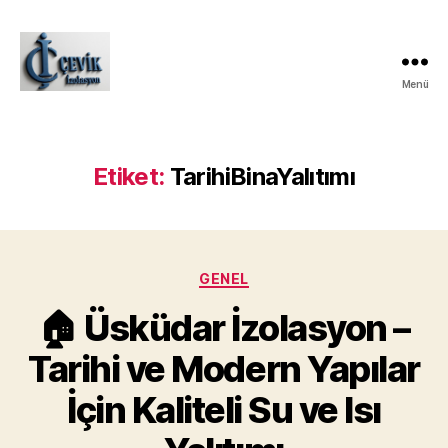
Menü
ÇEVİK
İZOLASYON
Etiket:
TarihiBinaYalıtımı
Kategoriler
GENEL
🏠 Üsküdar İzolasyon –
Tarihi ve Modern Yapılar
İçin Kaliteli Su ve Isı