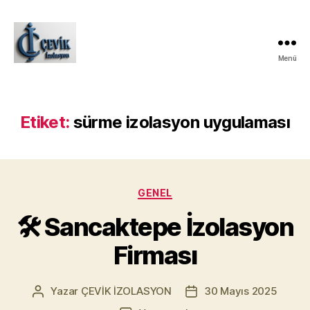
Menü
ÇEVİK
İZOLASYON
Etiket:
sürme izolasyon uygulaması
Kategoriler
GENEL
🛠️ Sancaktepe İzolasyon
Firması
Yazar
ÇEVİK İZOLASYON
30 Mayıs 2025
Yazının
Yazı
yazarı
tarihi