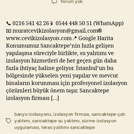
🛠️
Yorum yok
Sancaktepe
İzolasyon
Firması
📞 0216 541 42 26📱 0544 448 50 51 (WhatsApp)
📧 muratcevikizolasyon@gmail.com🌐
www.cevikizolasyon.com📍 Google Harita
Konumumuz Sancaktepe’nin hızla gelişen
yapılaşma süreciyle birlikte, su yalıtımı ve
izolasyon hizmetleri de her geçen gün daha
fazla ihtiyaç haline geliyor. İstanbul’un bu
bölgesinde yükselen yeni yapılar ve mevcut
binaların korunması için profesyonel izolasyon
çözümleri büyük önem taşır. Sancaktepe
izolasyon firması […]
banyo izolasyonu
,
izolasyon firması
,
sancaktepe çatı
yalıtımı
,
sancaktepe su yalıtımı
,
sürme izolasyon
Etiketler
uygulaması
,
teras yalıtımı sancaktepe