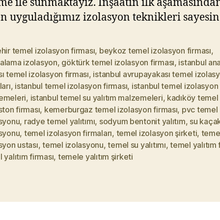
e ile sunmaktayız. İnşaatın ilk aşamasında
en uyguladığımız izolasyon teknikleri sayesi
hir temel izolasyon firması
,
beykoz temel izolasyon firması
,
alama izolasyon
,
göktürk temel izolasyon firması
,
istanbul an
ı temel izolasyon firması
,
istanbul avrupayakası temel izolas
ları
,
istanbul temel izolasyon firması
,
istanbul temel izolasyon
emeleri
,
istanbul temel su yalıtım malzemeleri
,
kadıköy temel
ston firması
,
kemerburgaz temel izolasyon firması
,
pvc temel
asyonu
,
radye temel yalıtımı
,
sodyum bentonit yalıtım
,
su kaça
asyonu
,
temel izolasyon firmaları
,
temel izolasyon şirketi
,
teme
syon ustası
,
temel izolasyonu
,
temel su yalıtımı
,
temel yalıtım 
 yalıtım firması
,
temele yalıtım şirketi