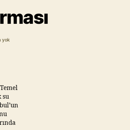
irması
🛠️
 yok
Temel
İzolasyon
Firması
 Temel
k su
nbul’un
onu
arında