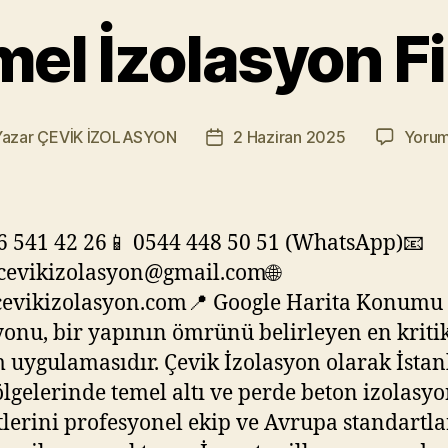
emel İzolasyon F
Yazar
ÇEVİK İZOLASYON
2 Haziran 2025
Yorum
ının
Yazı
arı
tarihi
6 541 42 26📱 0544 448 50 51 (WhatsApp)📧
cevikizolasyon@gmail.com🌐
evikizolasyon.com📍 Google Harita Konumu
yonu, bir yapının ömrünü belirleyen en kriti
m uygulamasıdır. Çevik İzolasyon olarak İsta
lgelerinde temel altı ve perde beton izolasy
lerini profesyonel ekip ve Avrupa standartl