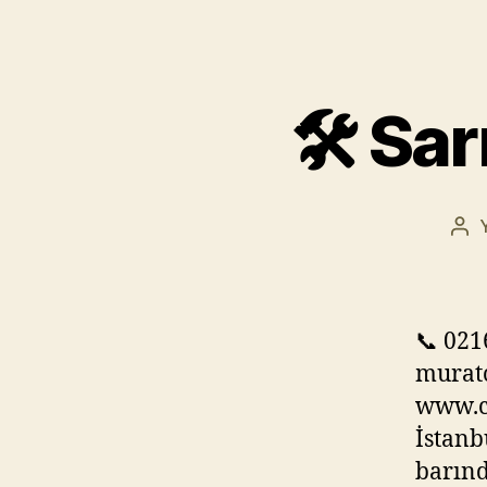
🛠️ Sa
Yaz
yaz
📞 021
murat
www.c
İstanb
barınd