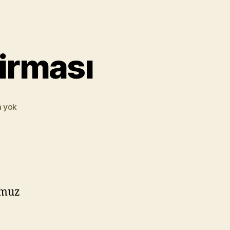
Firması
🛠️
 yok
Sarıyer
İzolasyon
Firması
umuz