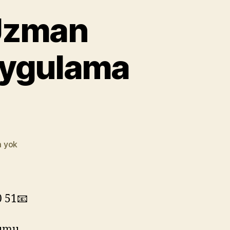
 Uzman
 Uygulama
Sarıyer
 yok
Su
Yalıtımı
|
Uzman
0 51📧
İzolasyon
Firmaları
numu