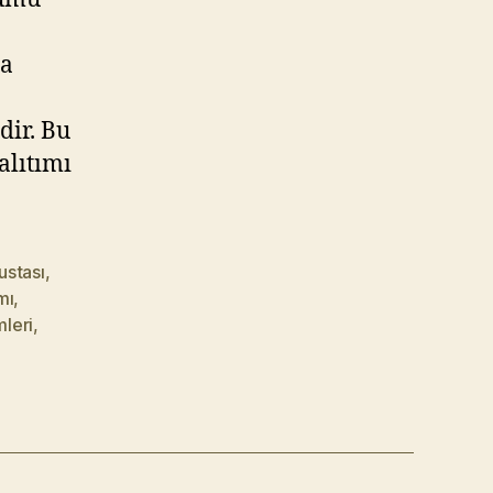
ve
Uygulama
Hizmetleri
na
dir. Bu
alıtımı
ustası
,
mı
,
mleri
,