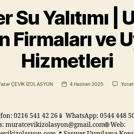
er Su Yalıtımı |
n Firmaları ve
Hizmetleri
Yazar
ÇEVİK İZOLASYON
4 Haziran 2025
Yorum
ının
Yazı
arı
tarihi
efon: 0216 541 42 26📱 WhatsApp: 0544 448 5
a: muratcevikizolasyon@gmail.com🌐 Web:
evikizolasyon.com📍 Sarıyer Uygulama Ko