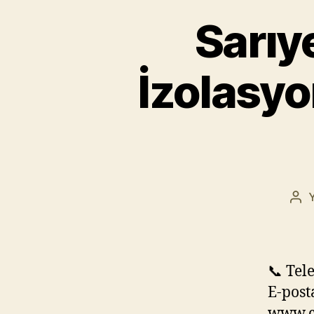
Sarıy
İzolasyo
Yaz
yaz
📞 Tel
E-post
www.c