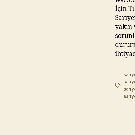
İçin T
Sarıye
yakın 
sorunl
durum,
ihtiya
sarıy
sarıy
Etiketler
sarıy
sarıy