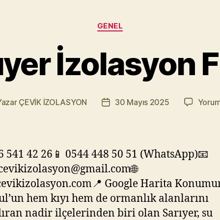
Kategoriler
GENEL
rıyer İzolasyon 
Yazar
ÇEVİK İZOLASYON
30 Mayıs 2025
Yorum
ının
Yazı
arı
tarihi
6 541 42 26📱 0544 448 50 51 (WhatsApp)📧
cevikizolasyon@gmail.com🌐
evikizolasyon.com📍 Google Harita Konum
ul’un hem kıyı hem de ormanlık alanlarını
ıran nadir ilçelerinden biri olan Sarıyer, su