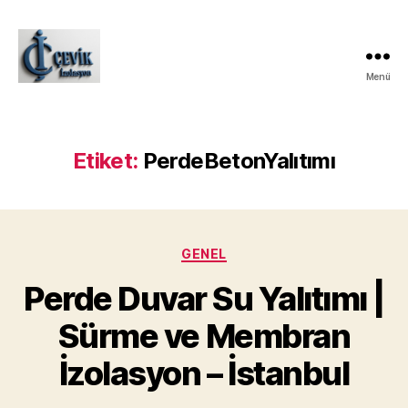
Menü
ÇEVİK
İZOLASYON
Etiket:
PerdeBetonYalıtımı
Kategoriler
GENEL
Perde Duvar Su Yalıtımı |
Sürme ve Membran
İzolasyon – İstanbul