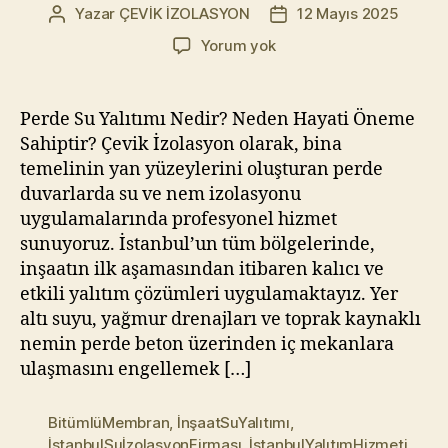
Yazar
ÇEVİK İZOLASYON
12 Mayıs 2025
Yazının
Yazı
yazarı
tarihi
Perde
Yorum yok
Duvar
Su
Yalıtımı
Perde Su Yalıtımı Nedir? Neden Hayati Öneme
|
Sahiptir? Çevik İzolasyon olarak, bina
Sürme
temelinin yan yüzeylerini oluşturan perde
ve
duvarlarda su ve nem izolasyonu
Membran
uygulamalarında profesyonel hizmet
İzolasyon
sunuyoruz. İstanbul’un tüm bölgelerinde,
–
İstanbul
inşaatın ilk aşamasından itibaren kalıcı ve
etkili yalıtım çözümleri uygulamaktayız. Yer
altı suyu, yağmur drenajları ve toprak kaynaklı
nemin perde beton üzerinden iç mekanlara
ulaşmasını engellemek […]
BitümlüMembran
,
İnşaatSuYalıtımı
,
İstanbulSuİzolasyonFirması
,
İstanbulYalıtımHizmeti
,