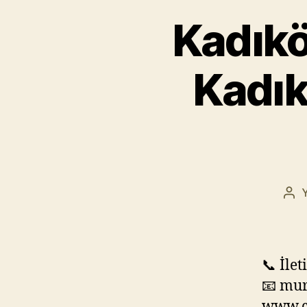
Kadıkö
Kadık
Yaz
yaz
📞 İle
📧 mur
www.c