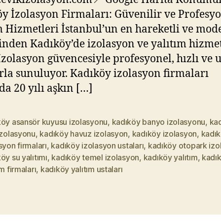
y İzolasyon Firmaları: Güvenilir ve Profesy
m Hizmetleri İstanbul’un en hareketli ve mod
rinden Kadıköy’de izolasyon ve yalıtım hizmet
İzolasyon güvencesiyle profesyonel, hızlı ve
arla sunuluyor. Kadıköy izolasyon firmaları
da 20 yılı aşkın […]
köy asansör kuyusu izolasyonu
,
kadıköy banyo izolasyonu
,
ka
izolasyonu
,
kadıköy havuz izolasyon
,
kadıköy izolasyon
,
kadı
syon firmaları
,
kadıköy izolasyon ustaları
,
kadıköy otopark izo
öy su yalıtımı
,
kadıköy temel izolasyon
,
kadıköy yalıtım
,
kadı
ım firmaları
,
kadıköy yalıtım ustaları