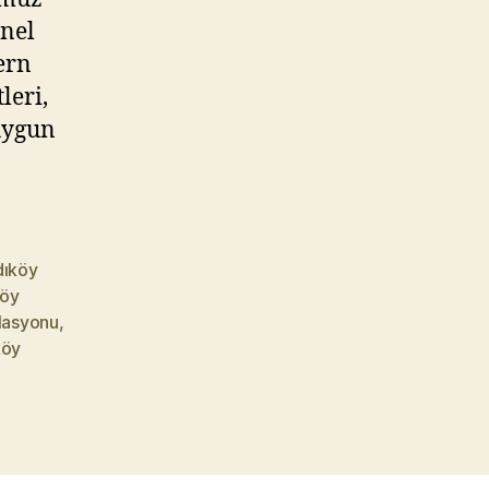
&
Ustaları
onel
ern
leri,
 uygun
dıköy
köy
lasyonu
,
köy