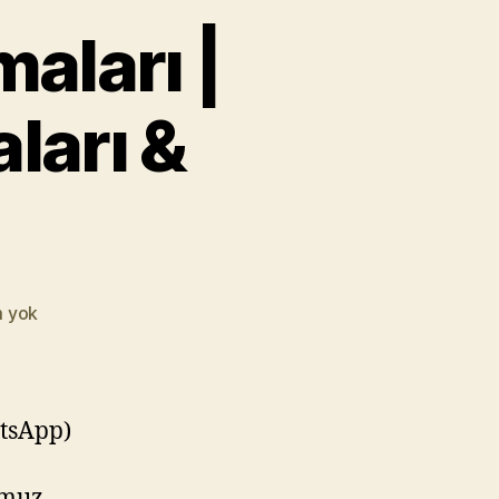
aları |
ları &
Kadıköy
 yok
İzolasyon
Firmaları
|
Kadıköy
atsApp)
Yalıtım
Firmaları
umuz