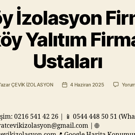
y İzolasyon Firm
öy Yalıtım Firma
Ustaları
Yazar
ÇEVİK İZOLASYON
4 Haziran 2025
Yorum
ının
Yazı
arı
tarihi
tişim: 0216 541 42 26 | 📱 0544 448 50 51 (Wh
atcevikizolasyon@gmail.com | 🌐
evikizolasyon.com📍 Google Harita Konum