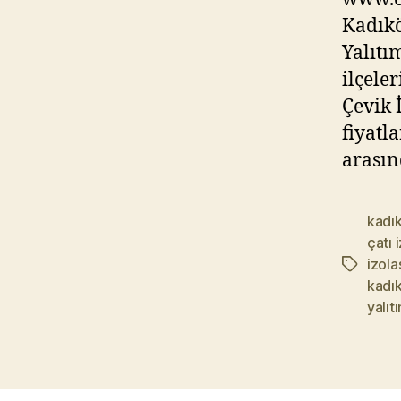
Kadıkö
Yalıtı
ilçele
Çevik 
fiyatl
arasın
kadı
çatı 
izola
Etiketler
kadık
yalıt