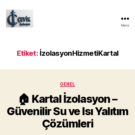
Menü
ÇEVİK
İZOLASYON
Etiket:
İzolasyonHizmetiKartal
Kategoriler
GENEL
🏠 Kartal İzolasyon –
Güvenilir Su ve Isı Yalıtım
Çözümleri