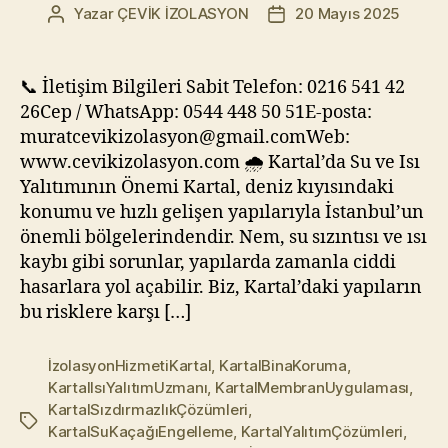
Yazar
ÇEVİK İZOLASYON
20 Mayıs 2025
Yazının
Yazı
yazarı
tarihi
📞 İletişim Bilgileri Sabit Telefon: 0216 541 42
26Cep / WhatsApp: 0544 448 50 51E-posta:
muratcevikizolasyon@gmail.comWeb:
www.cevikizolasyon.com 🌧️ Kartal’da Su ve Isı
Yalıtımının Önemi Kartal, deniz kıyısındaki
konumu ve hızlı gelişen yapılarıyla İstanbul’un
önemli bölgelerindendir. Nem, su sızıntısı ve ısı
kaybı gibi sorunlar, yapılarda zamanla ciddi
hasarlara yol açabilir. Biz, Kartal’daki yapıların
bu risklere karşı […]
İzolasyonHizmetiKartal
,
KartalBinaKoruma
,
KartalIsıYalıtımUzmanı
,
KartalMembranUygulaması
,
KartalSızdırmazlıkÇözümleri
,
Etiketler
KartalSuKaçağıEngelleme
,
KartalYalıtımÇözümleri
,