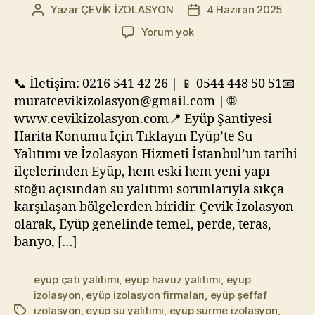
Yazar
ÇEVİK İZOLASYON
4 Haziran 2025
Yazının
Yazı
yazarı
tarihi
Eyüp
Yorum yok
İzolasyon
Firmaları
|
📞 İletişim: 0216 541 42 26 | 📱 0544 448 50 51📧
Su
muratcevikizolasyon@gmail.com | 🌐
Yalıtımı
www.cevikizolasyon.com📍 Eyüp Şantiyesi
ve
Harita Konumu İçin Tıklayın Eyüp’te Su
Sürme
Yalıtımı ve İzolasyon Hizmeti İstanbul’un tarihi
İzolasyon
ilçelerinden Eyüp, hem eski hem yeni yapı
Hizmeti
stoğu açısından su yalıtımı sorunlarıyla sıkça
karşılaşan bölgelerden biridir. Çevik İzolasyon
olarak, Eyüp genelinde temel, perde, teras,
banyo, […]
eyüp çatı yalıtımı
,
eyüp havuz yalıtımı
,
eyüp
izolasyon
,
eyüp izolasyon firmaları
,
eyüp şeffaf
izolasyon
,
eyüp su yalıtımı
,
eyüp sürme izolasyon
,
Etiketler