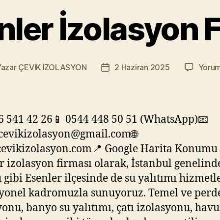
enler İzolasyon 
Yazar
ÇEVİK İZOLASYON
2 Haziran 2025
Yorum
ının
Yazı
arı
tarihi
6 541 42 26📱 0544 448 50 51 (WhatsApp)📧
cevikizolasyon@gmail.com🌐
evikizolasyon.com📍 Google Harita Konumu
r izolasyon firması olarak, İstanbul genelind
 gibi Esenler ilçesinde de su yalıtımı hizmetl
yonel kadromuzla sunuyoruz. Temel ve perd
yonu, banyo su yalıtımı, çatı izolasyonu, havu