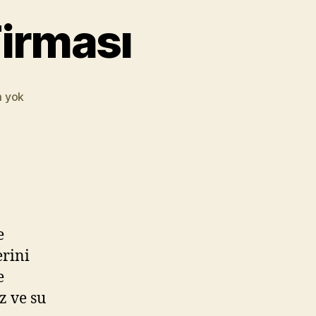
Firması
🛠️
 yok
Esenler
İzolasyon
Firması
e
erini
e
z ve su