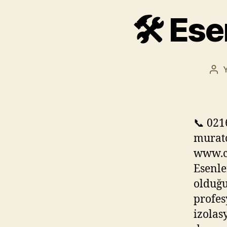
🛠️ Es
Yaz
yaz
📞 021
murat
www.c
Esenle
olduğu
profes
izolas