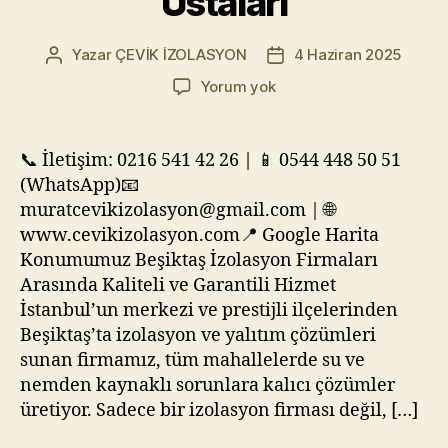
Ustaları
Yazar
ÇEVİK İZOLASYON
4 Haziran 2025
Yazının
Yazı
yazarı
tarihi
Beşiktaş
Yorum yok
İzolasyon
Firmaları
|
📞 İletişim: 0216 541 42 26 | 📱 0544 448 50 51
Beşiktaş
(WhatsApp)📧
Yalıtım
muratcevikizolasyon@gmail.com | 🌐
Şirketleri
www.cevikizolasyon.com📍 Google Harita
&
Konumumuz Beşiktaş İzolasyon Firmaları
Ustaları
Arasında Kaliteli ve Garantili Hizmet
İstanbul’un merkezi ve prestijli ilçelerinden
Beşiktaş’ta izolasyon ve yalıtım çözümleri
sunan firmamız, tüm mahallelerde su ve
nemden kaynaklı sorunlara kalıcı çözümler
üretiyor. Sadece bir izolasyon firması değil, […]