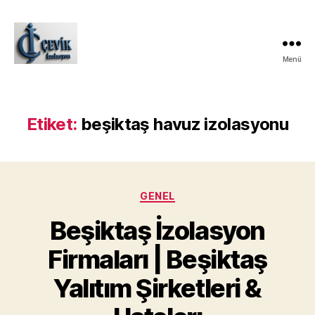
Menü
ÇEVİK
İZOLASYON
Etiket:
beşiktaş havuz izolasyonu
Kategoriler
GENEL
Beşiktaş İzolasyon
Firmaları | Beşiktaş
Yalıtım Şirketleri &