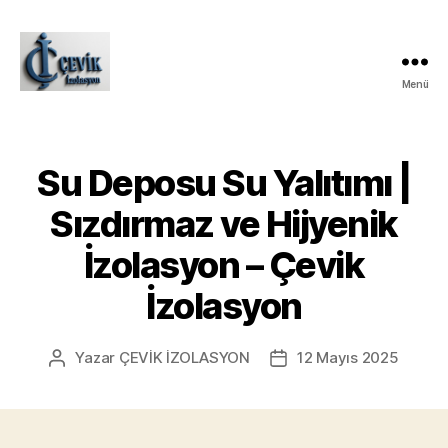
Menü
ÇEVİK
İZOLASYON
Su Deposu Su Yalıtımı |
Sızdırmaz ve Hijyenik
İzolasyon – Çevik
İzolasyon
Yazar
ÇEVİK İZOLASYON
12 Mayıs 2025
Yazının
Yazı
yazarı
tarihi