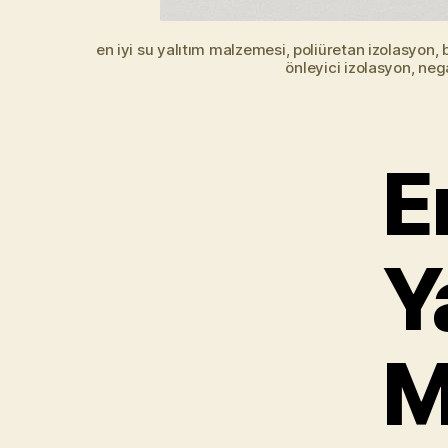
en iyi su yalıtım malzemesi, poliüretan izolasyon, 
önleyici izolasyon, neg
E
Y
M