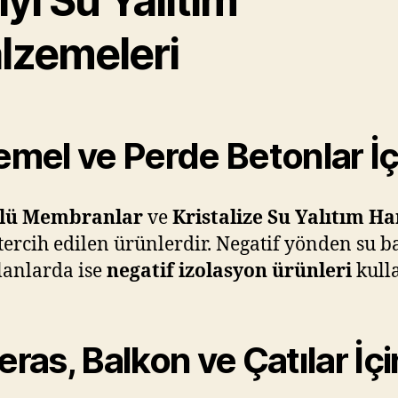
İyi Su Yalıtım
lzemeleri
Temel ve Perde Betonlar İç
lü Membranlar
ve
Kristalize Su Yalıtım Ha
 tercih edilen ürünlerdir. Negatif yönden su b
lanlarda ise
negatif izolasyon ürünleri
kulla
Teras, Balkon ve Çatılar İçi