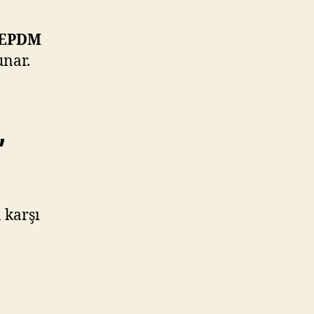
EPDM
unar.
,
a karşı