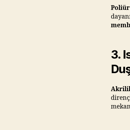
Poliür
dayanı
memb
3. 
Duş
Akrili
direnç
mekanl