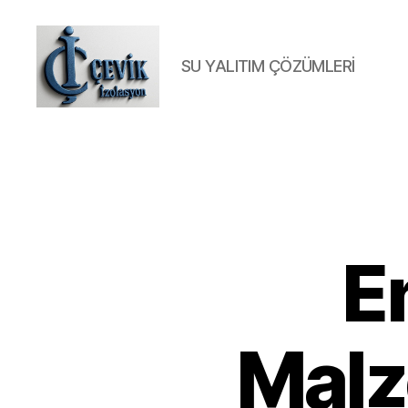
SU YALITIM ÇÖZÜMLERİ
ÇEVİK
İZOLASYON
En
Malz