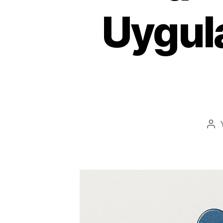
Uygul
Yaz
yaz