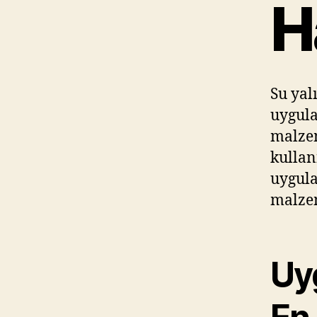
H
Su yal
uygula
malzem
kullan
uygula
malzem
Uy