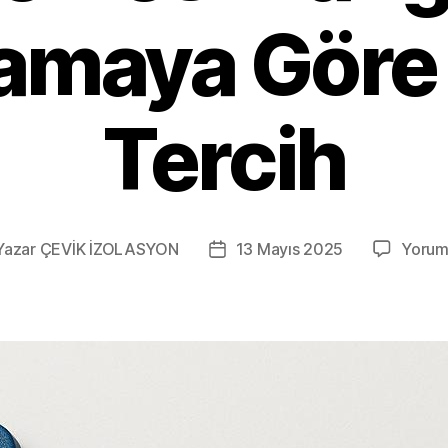
amaya Göre
Tercih
Yazar
ÇEVİK İZOLASYON
13 Mayıs 2025
Yorum
ının
Yazı
arı
tarihi