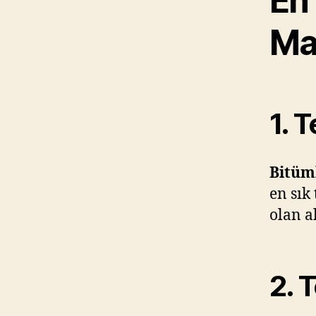
En 
Ma
1. 
Bitüm
en sık
olan a
2. 