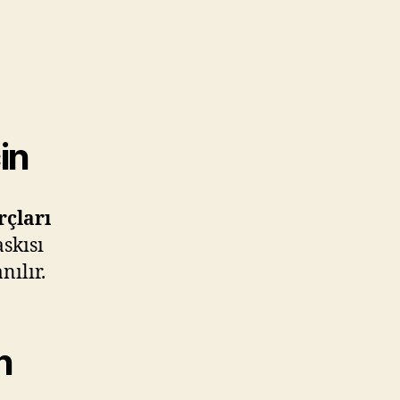
in
rçları
askısı
nılır.
n