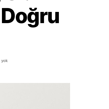
 Doğru
En
 yok
İyi
Su
Yalıtım
Malzemesi
Hangisi?
–
Uygulamaya
Göre