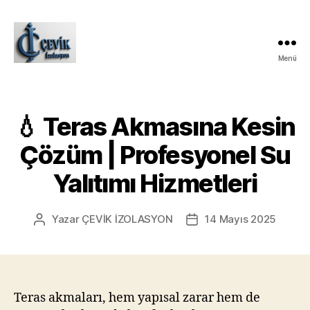
Menü
ÇEVİK
İZOLASYON
💧 Teras Akmasına Kesin
Çözüm | Profesyonel Su
Yalıtımı Hizmetleri
Yazar
ÇEVİK İZOLASYON
14 Mayıs 2025
Yazının
Yazı
yazarı
tarihi
Teras akmaları, hem yapısal zarar hem de