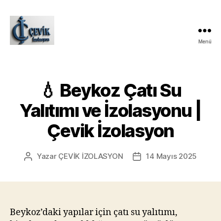
Menü
ÇEVİK
İZOLASYON
💧 Beykoz Çatı Su
Yalıtımı ve İzolasyonu |
Çevik İzolasyon
Yazar
ÇEVİK İZOLASYON
14 Mayıs 2025
Yazının
Yazı
yazarı
tarihi
Beykoz’daki yapılar için çatı su yalıtımı,