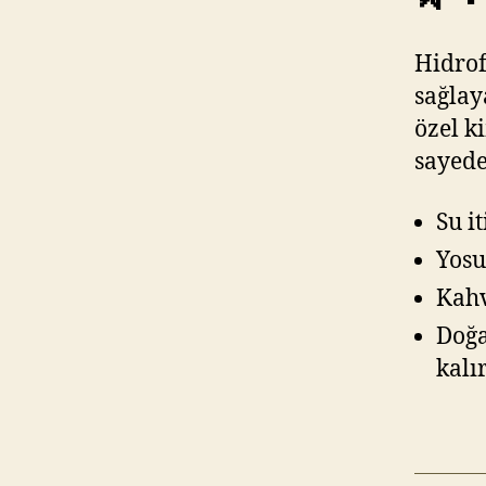
Hidrof
sağlay
özel k
sayede
Su i
Yosu
Kahv
Doğa
kalı