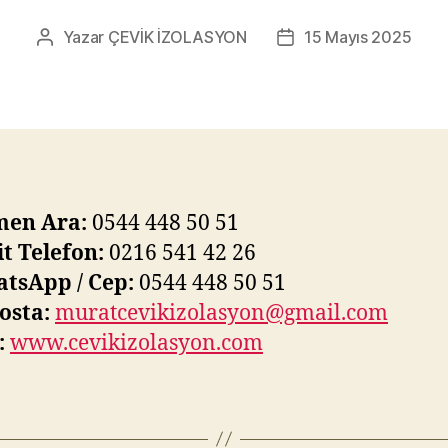
Yazar
ÇEVİK İZOLASYON
15 Mayıs 2025
Yazının
Yazı
yazarı
tarihi
en Ara:
0544 448 50 51
t Telefon:
0216 541 42 26
tsApp / Cep:
0544 448 50 51
osta:
muratcevikizolasyon@gmail.com
:
www.cevikizolasyon.com