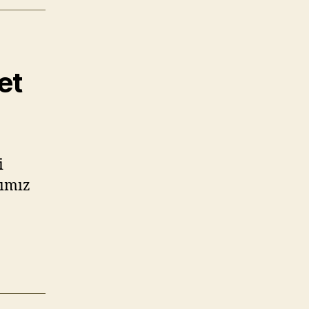
et
i
rımız