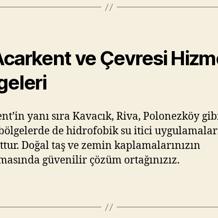
Acarkent ve Çevresi Hizm
geleri
nt’in yanı sıra Kavacık, Riva, Polonezköy gib
bölgelerde de hidrofobik su itici uygulamala
tur. Doğal taş ve zemin kaplamalarınızın
asında güvenilir çözüm ortağınızız.