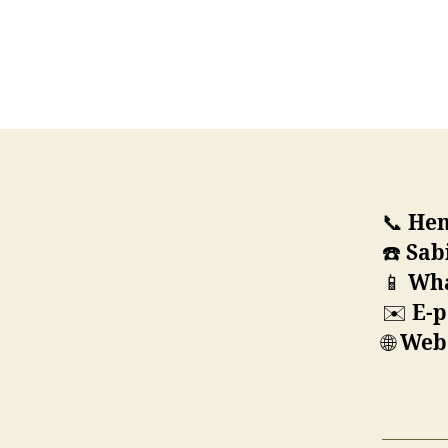
📞
Hem
☎️
Sabi
📱
Wha
✉️
E-p
🌐
Web