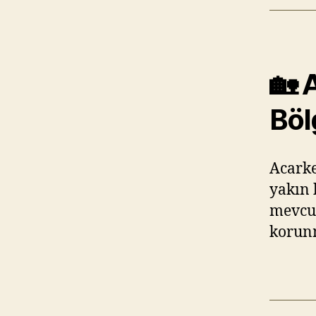
🏡 
Böl
Acarke
yakın 
mevcut
korunm