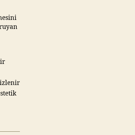
mesini
oruyan
ir
izlenir
stetik