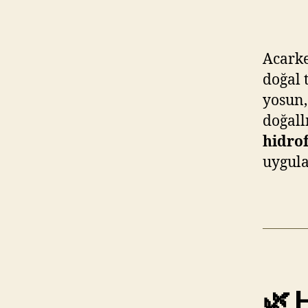
Acarke
doğal 
yosun,
doğall
hidrof
uygula
🌿 