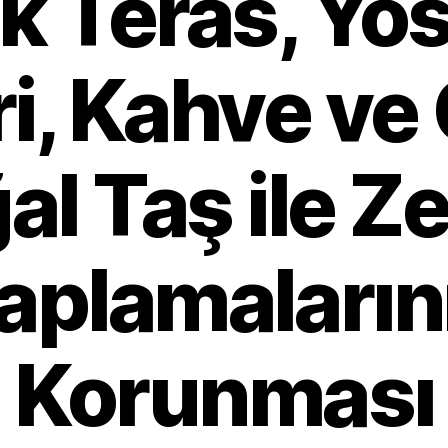
k Teras, Yo
ri, Kahve ve
al Taş ile Z
aplamaların
Korunması