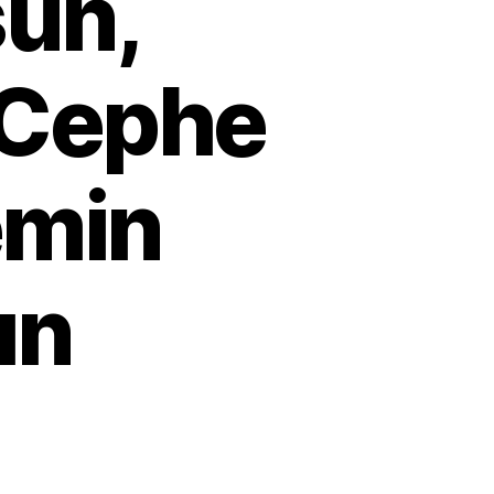
sun,
 Cephe
emin
ın