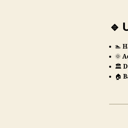
🔹 
🏊
H
🌞
A
🏛️
D
🏠
B