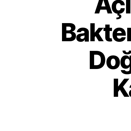
Açı
Bakte
Doğ
K