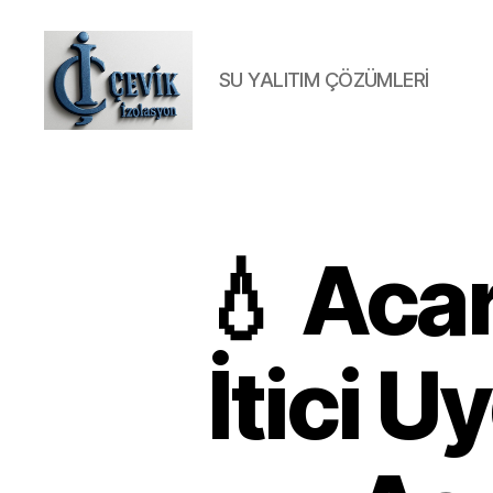
SU YALITIM ÇÖZÜMLERİ
ÇEVİK
İZOLASYON
💧 Aca
İtici 