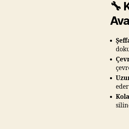
🔧 
Ava
Şeff
doku
Çevr
çevr
Uzu
eder
Kola
sili