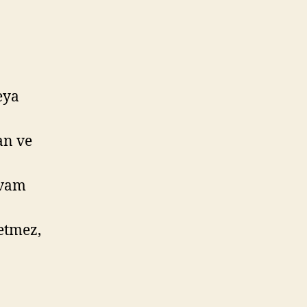
eya
an ve
devam
etmez,