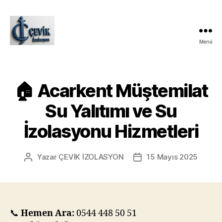
Menü
ÇEVİK
İZOLASYON
🏠 Acarkent Müştemilat
Su Yalıtımı ve Su
İzolasyonu Hizmetleri
Yazar
ÇEVİK İZOLASYON
15 Mayıs 2025
Yazının
Yazı
yazarı
tarihi
📞
Hemen Ara:
0544 448 50 51