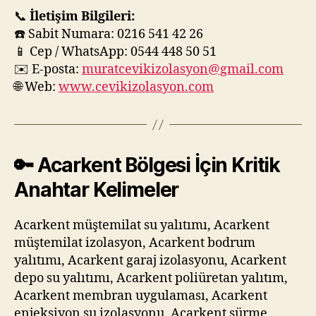
📞
İletişim Bilgileri:
☎️ Sabit Numara: 0216 541 42 26
📱 Cep / WhatsApp: 0544 448 50 51
✉️ E-posta:
muratcevikizolasyon@gmail.com
🌐 Web:
www.cevikizolasyon.com
🔑
Acarkent Bölgesi İçin Kritik
Anahtar Kelimeler
Acarkent müştemilat su yalıtımı, Acarkent
müştemilat izolasyon, Acarkent bodrum
yalıtımı, Acarkent garaj izolasyonu, Acarkent
depo su yalıtımı, Acarkent poliüretan yalıtım,
Acarkent membran uygulaması, Acarkent
enjeksiyon su izolasyonu, Acarkent sürme