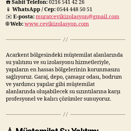
☎️
Sabit Telefon:
0216 541 42 26
📱
WhatsApp / Cep:
0544 448 50 51
✉️
E-posta:
muratcevikizolasyon@gmail.com
🌐
Web:
www.cevikizolasyon.com
Acarkent bölgesindeki müştemilat alanlarında
su yalıtımı ve su izolasyonu hizmetleriyle,
yapıların en hassas bölgelerinin korunmasını
sağlıyoruz. Garaj, depo, çamaşır odası, bodrum
ve yardımcı yapılar gibi müştemilat
alanlarında oluşabilecek su sızıntılarına karşı
profesyonel ve kalıcı çözümler sunuyoruz.