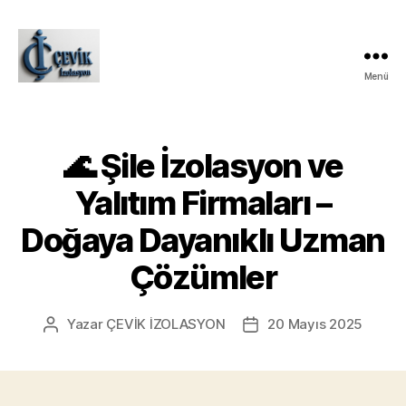
Menü
ÇEVİK
İZOLASYON
🌊 Şile İzolasyon ve
Yalıtım Firmaları –
Doğaya Dayanıklı Uzman
Çözümler
Yazar
ÇEVİK İZOLASYON
20 Mayıs 2025
Yazının
Yazı
yazarı
tarihi